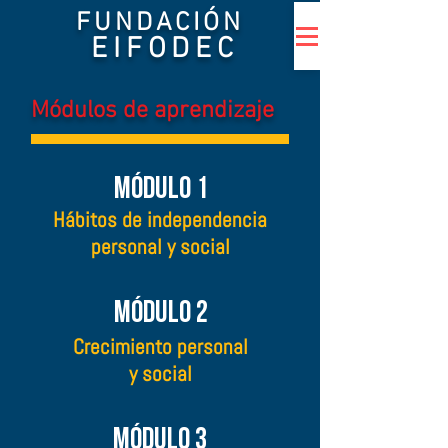
FUNDACIÓN
EIFODEC
Módulos de aprendizaje
Módulo 1
Hábitos de independencia
personal y social
Módulo 2
Crecimiento personal
y social
Módulo 3