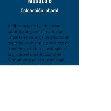
Módulo 6
Colocación laboral
A diferencia de la educación
laboral que generalmente se
imparte en centros de educación
especial, en los que prevalece el
“modelo de talleres protegidos”,
la propuesta institucional se
fundamenta en el aprendizaje
significativo a través de un
sistema modular, partiendo de los
conocimientos previos y
experiencias de vida del
estudiante, promoviendo el
desarrollo de habilidades en base
a un entrenamiento
esencialmente basado en la