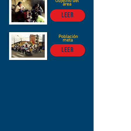
Objetivo
del
área
LEER
Población
meta
LEER