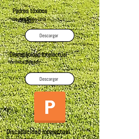
Padres tóxicos
Lic. Ana Belén Lima
Descargar
Discapacidad intelectual
Verónica Delgado
Descargar
Discapacidad Intelectual