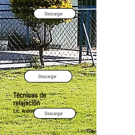
física y el deporte
Lic. Victor Corani
Descargar
Comunicación interna
Amaya Romero
Descargar
Técnicas de
relajación
Lic. Andrea Jaimes
Descargar