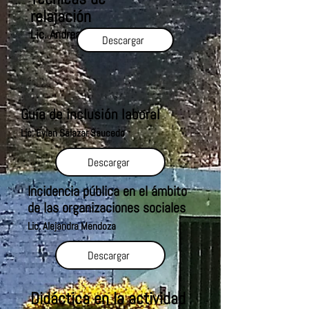
relajación
Lic. Andrea Jaimes
Descargar
Guía de inclusión laboral
Lic. Eylen Salazar Saucedo
Descargar
Incidencia pública en el ámbito
de las organizaciones sociales
Lic. Alejandra Mendoza
Descargar
Didáctica en la actividad