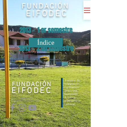
FUNDACIÓN
EIFODEC
2013 - 1 er semestre
Índice
2013 - 2 do semestre
Escuela de
FUNDACIÓN
Integración,
Formación
EIFODEC
Deportiva
Expresión
Artística
SÍGUENOS EN
y Desarrollo
NUESTRAS REDES SOCIALES
Laboral